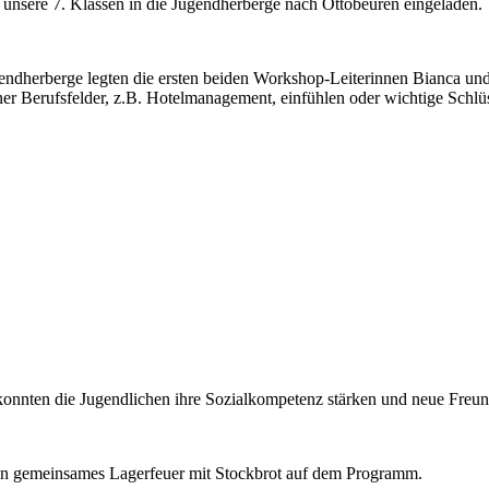
unsere 7. Klassen in die Jugendherberge nach Ottobeuren eingeladen.
ndherberge legten die ersten beiden Workshop-Leiterinnen Bianca und 
ener Berufsfelder, z.B. Hotelmanagement, einfühlen oder wichtige Schlü
konnten die Jugendlichen ihre Sozialkompetenz stärken und neue Freun
 ein gemeinsames Lagerfeuer mit Stockbrot auf dem Programm.